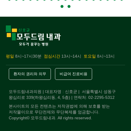
Slide group 18
Slide group 19
Slide group 20
Slide group 21
Slide group 22
Slide group 23
Slide group 24
Slide group 25
Slide group 26
Slide group 27
Slide group 28
Slide group 29
Slide group 30
Slide group 31
Slide group 32
Slide grou
Slide 
Slide group 35
Slide group 36
평일
8시~17시30분
점심시간
13시~14시
토요일
8시~13시
환자의 권리와 의무
비급여 진료비용
모두드림내과의원 | 대표자명 : 신호균 | 서울특별시 성동구
왕십리로 339(하왕십리동, 4, 5층) | 연락처: 02-2295-5312
본사이트의 모든 컨텐츠는 저작권법에 의해 보호를 받는
저작물이므로 무단전제와 무단복제를 엄금합니다.
Copyright© 모두드림내과. All rights reserved.
전화상담
오시는길