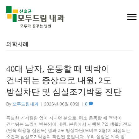
의학사례
40대 남자, 운동할 때 맥박이
건너뛰는 증상으로 내원, 2도
방실차단 및 심실조기박동 진단
By
모두드림내과
|
2026년 06월 09일
|
0
특별한 기저질환 없이 지내던 분으로, 평소 운동할 때 맥박이
건너뛰는 느낌이 반복되어 내원, 본원에서 시행한 7일 생활심전도
(연속 착용형 심전도) 결과 2도 방실차단(모비츠 2형)이 의심되는
소견과 심실조기박동이 확인된 분입니다. 우리 심장은 위쪽 방