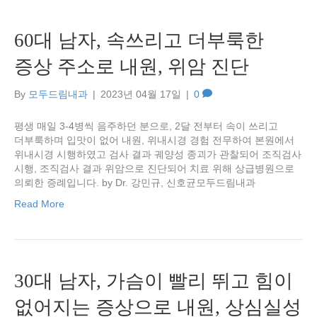
60대 남자, 속쓰리고 더부룩한
증상 주소로 내원, 위암 진단
By
모두드림내과
|
2023년 04월 17일
|
0
평생 매일 3-4병씩 음주하던 분으로, 2달 전부터 속이 쓰리고
더부룩하며 입맛이 없어 내원, 위내시경 경험 전무하여 본원에서
위내시경 시행하였고 검사 결과 궤양성 종괴가 관찰되어 조직검사
시행, 조직검사 결과 위암으로 진단되어 치료 위해 상급병원으로
의뢰한 증례입니다. by Dr. 강민규, 신호균모두드림내과
Read More
30대 남자, 가슴이 빨리 뛰고 힘이
없어지는 증상으로 내원, 상심실성