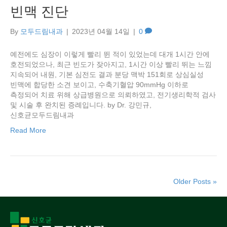
빈맥 진단
By
모두드림내과
|
2023년 04월 14일
|
0
예전에도 심장이 이렇게 빨리 뛴 적이 있었는데 대개 1시간 안에
호전되었으나, 최근 빈도가 잦아지고, 1시간 이상 빨리 뛰는 느낌
지속되어 내원, 기본 심전도 결과 분당 맥박 151회로 상심실성
빈맥에 합당한 소견 보이고, 수축기혈압 90mmHg 이하로
측정되어 치료 위해 상급병원으로 의뢰하였고, 전기생리학적 검사
및 시술 후 완치된 증례입니다. by Dr. 강민규,
신호균모두드림내과
Read More
Older Posts »