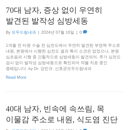
70대 남자, 증상 없이 우연히
발견된 발작성 심방세동
By
모두드림내과
|
2024년 07월 10일
|
0
1개월 전 타원 수술 전 심전도에서 우연히 발견된 부정맥 주소로
내원, 본원에서 시행한 심전도 결과 특이 소견은 없었으나, 본원
심초음파 시행 중 간헐적으로 심방세동이 발견되어, 추가 심전도
검사 없이 발작성 심방세동으로 확진되어 약물 치료 중인
증례입니다. by Dr. 강민규, 신호균모두드림내과
Read More
40대 남자, 빈속에 속쓰림, 목
이물감 주소로 내원, 식도염 진단