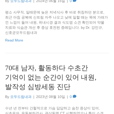
By
모두드림내과
|
2024년 06월 15일
|
0
평소 사무직, 일때문에 늦은 저녁식사 후 바로 취침하던 분으로,
최근 아침 공복에 신트림 자주 나오고 낮에 일할 때는 목에 가래가
낀 느낌이 들어 내원, 위내시경 결과 식도염 소견 확인되어 약물
치료와 식습관 개선 후 증상 호전된 증례입니다. by Dr. 강민규,
신호균모두드림내과
Read More
70대 남자, 활동하다 수초간
기억이 없는 순간이 있어 내원,
발작성 심방세동 진단
By
모두드림내과
|
2023년 08월 10일
|
0
수년 년 전부터 간헐적으로 가슴 답답하고 숨찬 증상이 있어,
심초음파, 운동부하검사, 관상동맥 CT 시행하였으나 특이 소견