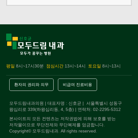
평일
8시~17시30분
점심시간
13시~14시
토요일
8시~13시
환자의 권리와 의무
비급여 진료비용
모두드림내과의원 | 대표자명 : 신호균 | 서울특별시 성동구
왕십리로 339(하왕십리동, 4, 5층) | 연락처: 02-2295-5312
본사이트의 모든 컨텐츠는 저작권법에 의해 보호를 받는
저작물이므로 무단전제와 무단복제를 엄금합니다.
Copyright© 모두드림내과. All rights reserved.
전화상담
오시는길