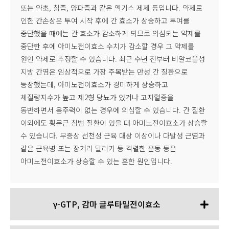
또는 약초, 칡즙, 양파즙과 같은 엑기스 제제 등입니다. 약제로
인한 간손상은 투여 시작 후에 간 효소가 상승하고 투여를
중단했을 때에는 간 효소가 감소하게 되므로 의심되는 약제를
중단한 후에 아미노전이효소 수치가 감소할 경우 그 약제를
원인 약제로 추정할 수 있습니다. 최근 수년 전부터 비알코올성
지방 간염은 임상적으로 가장 주목받는 만성 간 질환으로
등장했는데, 아미노전이효소가 경미하게 상승하고
체질량지수가 높고 제2형 당뇨가 있거나 고지혈증을
동반하면서 음주력이 없는 경우에 의심할 수 있습니다. 간 질환
이외에도 횡문근 침범 질환이 있을 때 아미노전이효소가 상승할
수 있습니다. 무증상 선천성 근육 대상 이상이나 다발성 근염과
같은 근육병 또는 장거리 달리기 등 격렬한 운동 등은
아미노전이효소가 상승할 수 있는 흔한 원인입니다.
γ-GTP, 감마 글루타밀전이효소