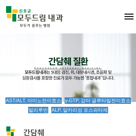
간담췌 질환
MODUDREAM INTERNAL MEDICINE
모두드림내과
는 5대암 검진, 위, 대장내시경, 초음파 및
심장검사를 포함한 진료가 모두 가능한 '종합내과' 입니다.
AST/ALT, 아미노전이효소
γ-GTP, 감마 글루타밀전이효소
빌리루빈
ALP, 알카리성 포스파타제
간담췌