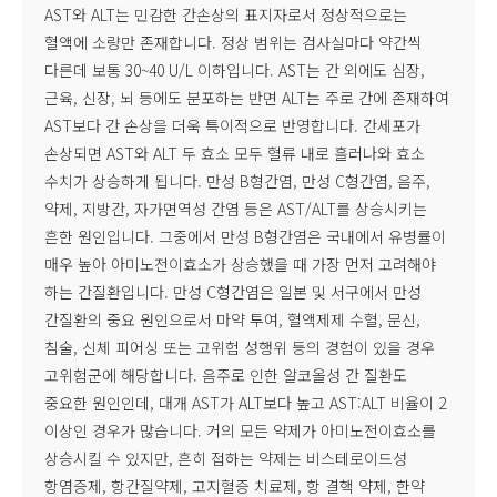
AST와 ALT는 민감한 간손상의 표지자로서 정상적으로는
혈액에 소량만 존재합니다. 정상 범위는 검사실마다 약간씩
다른데 보통 30~40 U/L 이하입니다. AST는 간 외에도 심장,
근육, 신장, 뇌 등에도 분포하는 반면 ALT는 주로 간에 존재하여
AST보다 간 손상을 더욱 특이적으로 반영합니다. 간세포가
손상되면 AST와 ALT 두 효소 모두 혈류 내로 흘러나와 효소
수치가 상승하게 됩니다. 만성 B형간염, 만성 C형간염, 음주,
약제, 지방간, 자가면역성 간염 등은 AST/ALT를 상승시키는
흔한 원인입니다. 그중에서 만성 B형간염은 국내에서 유병률이
매우 높아 아미노전이효소가 상승했을 때 가장 먼저 고려해야
하는 간질환입니다. 만성 C형간염은 일본 및 서구에서 만성
간질환의 중요 원인으로서 마약 투여, 혈액제제 수혈, 문신,
침술, 신체 피어싱 또는 고위험 성행위 등의 경험이 있을 경우
고위험군에 해당합니다. 음주로 인한 알코올성 간 질환도
중요한 원인인데, 대개 AST가 ALT보다 높고 AST:ALT 비율이 2
이상인 경우가 많습니다. 거의 모든 약제가 아미노전이효소를
상승시킬 수 있지만, 흔히 접하는 약제는 비스테로이드성
항염증제, 항간질약제, 고지혈증 치료제, 항 결핵 약제, 한약