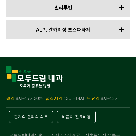
빌리루빈
ALP, 알카리성 포스파타제
평일
8시~17시30분
점심시간
13시~14시
토요일
8시~13시
환자의 권리와 의무
비급여 진료비용
모두드림내과의원 | 대표자명 : 신호균 | 서울특별시 성동구