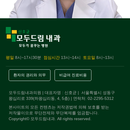
평일
8시~17시30분
점심시간
13시~14시
토요일
8시~13시
환자의 권리와 의무
비급여 진료비용
모두드림내과의원 | 대표자명 : 신호균 | 서울특별시 성동구
왕십리로 339(하왕십리동, 4, 5층) | 연락처: 02-2295-5312
본사이트의 모든 컨텐츠는 저작권법에 의해 보호를 받는
저작물이므로 무단전제와 무단복제를 엄금합니다.
Copyright© 모두드림내과. All rights reserved.
전화상담
오시는길