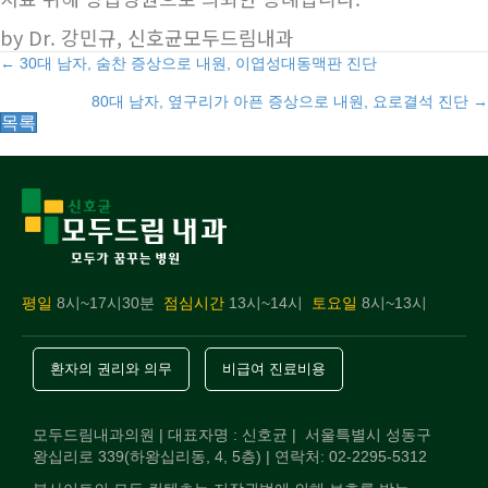
by Dr. 강민규, 신호균모두드림내과
Posts
← 30대 남자, 숨찬 증상으로 내원, 이엽성대동맥판 진단
80대 남자, 옆구리가 아픈 증상으로 내원, 요로결석 진단 →
navigation
목록
평일
8시~17시30분
점심시간
13시~14시
토요일
8시~13시
환자의 권리와 의무
비급여 진료비용
모두드림내과의원 | 대표자명 : 신호균 | 서울특별시 성동구
왕십리로 339(하왕십리동, 4, 5층) | 연락처: 02-2295-5312