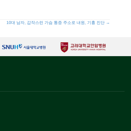
10대 남자, 갑작스런 가슴 통증 주소로 내원, 기흉 진단 →