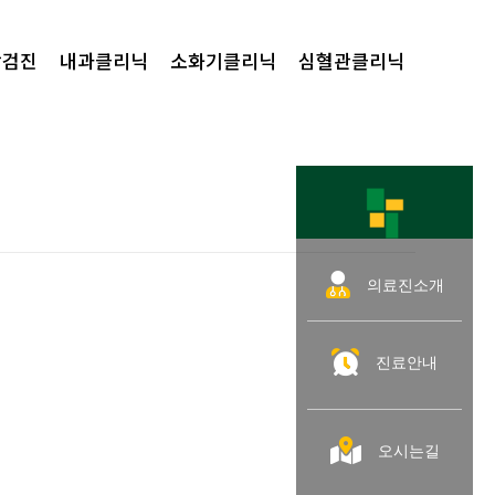
강검진
내과클리닉
소화기클리닉
심혈관클리닉
의료진소개
진료안내
오시는길