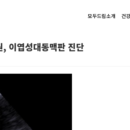
모두드림소개
건
내원, 이엽성대동맥판 진단