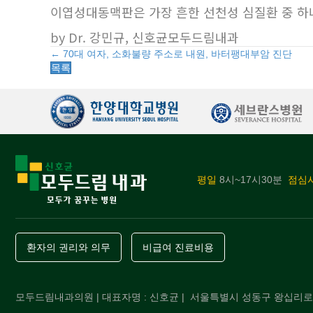
이엽성대동맥판은 가장 흔한 선천성 심질환 중 하
by Dr. 강민규, 신호균모두드림내과
Posts
← 70대 여자, 소화불량 주소로 내원, 바터팽대부암 진단
목록
navigation
평일
8시~17시30분
점심
환자의 권리와 의무
비급여 진료비용
모두드림내과의원 | 대표자명 : 신호균 | 서울특별시 성동구 왕십리로 339(하