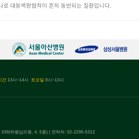
나로 대동맥판협착이 흔히 동반되는 질환입니다.
시간
13시~14시
토요일
8시~13시
왕십리동, 4, 5층) | 연락처: 02-2295-5312