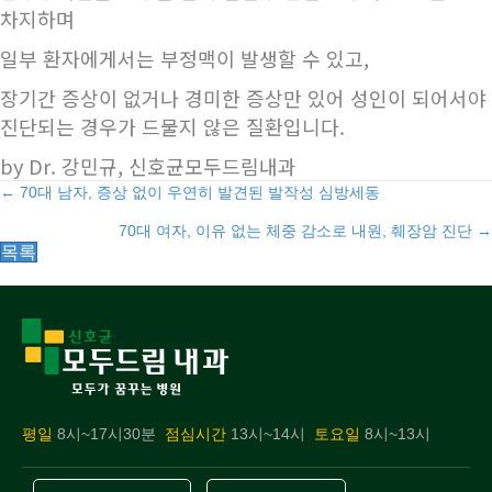
차지하며
일부 환자에게서는 부정맥이 발생할 수 있고,
장기간 증상이 없거나 경미한 증상만 있어 성인이 되어서야
진단되는 경우가 드물지 않은 질환입니다.
by Dr. 강민규, 신호균모두드림내과
Posts
← 70대 남자, 증상 없이 우연히 발견된 발작성 심방세동
70대 여자, 이유 없는 체중 감소로 내원, 췌장암 진단 →
navigation
목록
평일
8시~17시30분
점심시간
13시~14시
토요일
8시~13시