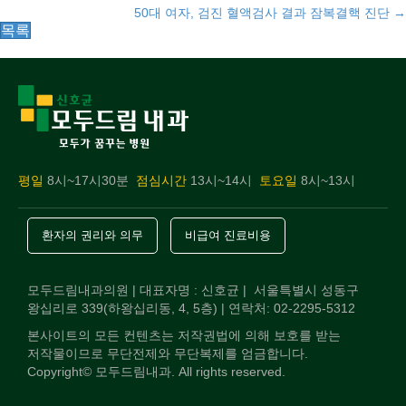
navigation
50대 여자, 검진 혈액검사 결과 잠복결핵 진단 →
목록
평일
8시~17시30분
점심시간
13시~14시
토요일
8시~13시
환자의 권리와 의무
비급여 진료비용
모두드림내과의원 | 대표자명 : 신호균 | 서울특별시 성동구
왕십리로 339(하왕십리동, 4, 5층) | 연락처: 02-2295-5312
본사이트의 모든 컨텐츠는 저작권법에 의해 보호를 받는
저작물이므로 무단전제와 무단복제를 엄금합니다.
Copyright© 모두드림내과. All rights reserved.
전화상담
오시는길