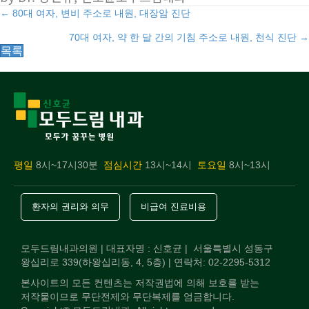
Posts
← 80대 여자, 변비 주소로 내원, 대장암 진단
70대 여자, 약 한 달 간의 기침 주소로 내원, 천식 진단 →
navigation
목록
평일
8시~17시30분
점심시간
13시~14시
토요일
8시~13시
환자의 권리와 의무
비급여 진료비용
모두드림내과의원 | 대표자명 : 신호균 | 서울특별시 성동구
왕십리로 339(하왕십리동, 4, 5층) | 연락처: 02-2295-5312
본사이트의 모든 컨텐츠는 저작권법에 의해 보호를 받는
저작물이므로 무단전제와 무단복제를 엄금합니다.