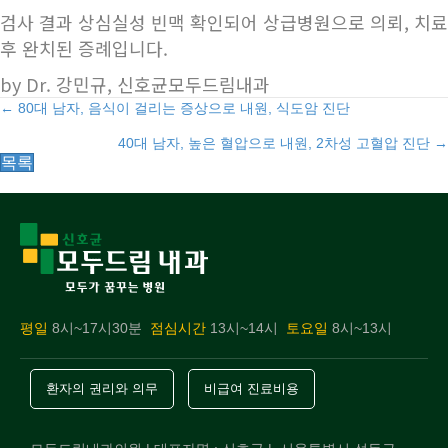
검사 결과 상심실성 빈맥 확인되어 상급병원으로 의뢰, 치료
후 완치된 증례입니다.
by Dr. 강민규, 신호균모두드림내과
Posts
← 80대 남자, 음식이 걸리는 증상으로 내원, 식도암 진단
40대 남자, 높은 혈압으로 내원, 2차성 고혈압 진단 →
navigation
목록
평일
8시~17시30분
점심시간
13시~14시
토요일
8시~13시
환자의 권리와 의무
비급여 진료비용