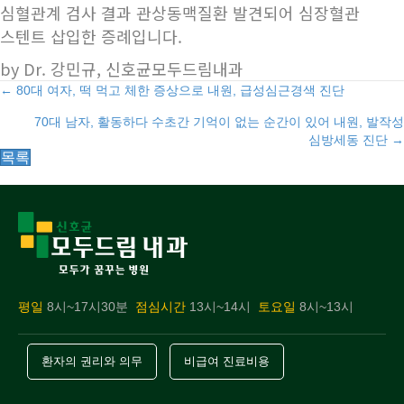
심혈관계 검사 결과 관상동맥질환 발견되어 심장혈관
스텐트 삽입한 증례입니다.
by Dr. 강민규, 신호균모두드림내과
Posts
← 80대 여자, 떡 먹고 체한 증상으로 내원, 급성심근경색 진단
70대 남자, 활동하다 수초간 기억이 없는 순간이 있어 내원, 발작성
navigation
심방세동 진단 →
목록
평일
8시~17시30분
점심시간
13시~14시
토요일
8시~13시
환자의 권리와 의무
비급여 진료비용