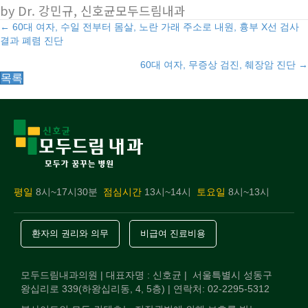
by Dr. 강민규, 신호균모두드림내과
Posts
← 60대 여자, 수일 전부터 몸살, 노란 가래 주소로 내원, 흉부 X선 검사
결과 폐렴 진단
navigation
60대 여자, 무증상 검진, 췌장암 진단 →
목록
평일
8시~17시30분
점심시간
13시~14시
토요일
8시~13시
환자의 권리와 의무
비급여 진료비용
모두드림내과의원 | 대표자명 : 신호균 | 서울특별시 성동구
왕십리로 339(하왕십리동, 4, 5층) | 연락처: 02-2295-5312