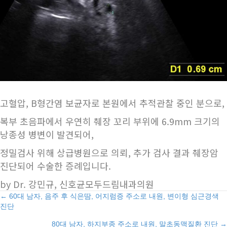
고혈압, B형간염 보균자로 본원에서 추적관찰 중인 분으로,
복부 초음파에서 우연히 췌장 꼬리 부위에 6.9mm 크기의
낭종성 병변이 발견되어,
정밀검사 위해 상급병원으로 의뢰, 추가 검사 결과 췌장암
진단되어 수술한 증례입니다.
by Dr. 강민규, 신호균모두드림내과의원
Posts
← 60대 남자, 음주 후 식은땀, 어지럼증 주소로 내원, 변이형 심근경색
진단
navigation
80대 남자, 하지부종 주소로 내원, 말초동맥질환 진단 →