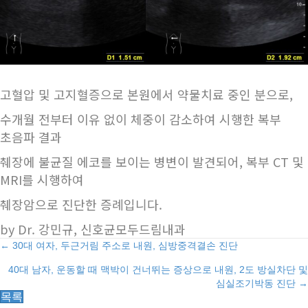
고혈압 및 고지혈증으로 본원에서 약물치료 중인 분으로,
수개월 전부터 이유 없이 체중이 감소하여 시행한 복부
초음파 결과
췌장에 불균질 에코를 보이는 병변이 발견되어, 복부 CT 및
MRI를 시행하여
췌장암으로 진단한 증례입니다.
by Dr. 강민규, 신호균모두드림내과
Posts
← 30대 여자, 두근거림 주소로 내원, 심방중격결손 진단
40대 남자, 운동할 때 맥박이 건너뛰는 증상으로 내원, 2도 방실차단 및
navigation
심실조기박동 진단 →
목록