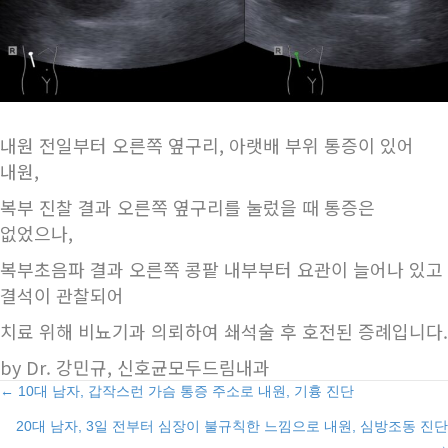
내원 전일부터 오른쪽 옆구리, 아랫배 부위 통증이 있어
내원,
복부 진찰 결과 오른쪽 옆구리를 눌렀을 때 통증은
없었으나,
복부초음파 결과 오른쪽 콩팥 내부부터 요관이 늘어나 있고
결석이 관찰되어
치료 위해 비뇨기과 의뢰하여 쇄석술 후 호전된 증례입니다.
by Dr. 강민규, 신호균모두드림내과
Posts
← 10대 남자, 갑작스런 가슴 통증 주소로 내원, 기흉 진단
20대 남자, 3일 전부터 심장이 불규칙한 느낌으로 내원, 심방조동 진단
navigation
→