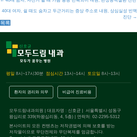
Posts
← 40대 남자, 자전거 탈 때 가슴 통증 반복되어 내원, 관상동맥질환 진단
40대 여자, 쉴 때도 숨차고 두근거리는 증상 주소로 내원, 상심실성 빈맥
navigation
진단 →
목록
평일
8시~17시30분
점심시간
13시~14시
토요일
8시~13시
환자의 권리와 의무
비급여 진료비용
모두드림내과의원 | 대표자명 : 신호균 | 서울특별시 성동구
왕십리로 339(하왕십리동, 4, 5층) | 연락처: 02-2295-5312
본사이트의 모든 컨텐츠는 저작권법에 의해 보호를 받는
저작물이므로 무단전제와 무단복제를 엄금합니다.