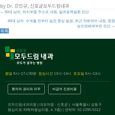
by Dr. 강민규, 신호균모두드림내과
Posts
← 80대 남자, 하지부종 주소로 내원, 말초동맥질환 진단
40대 남자, 수개월 전부터 숨찬 증상 발생, 최근 악화되어 내원, 중증
navigation
승모판폐쇄부전 진단 →
목록
평일
8시~17시30분
점심시간
13시~14시
토요일
8시~13시
환자의 권리와 의무
비급여 진료비용
모두드림내과의원 | 대표자명 : 신호균 | 서울특별시 성동구
왕십리로 339(하왕십리동, 4, 5층) | 연락처: 02-2295-5312