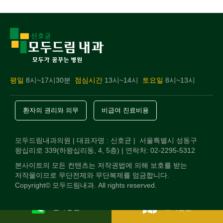
평일
8시~17시30분
점심시간
13시~14시
토요일
8시~13시
환자의 권리와 의무
비급여 진료비용
모두드림내과의원 | 대표자명 : 신호균 | 서울특별시 성동구
왕십리로 339(하왕십리동, 4, 5층) | 연락처: 02-2295-5312
본사이트의 모든 컨텐츠는 저작권법에 의해 보호를 받는
저작물이므로 무단전제와 무단복제를 엄금합니다.
Copyright© 모두드림내과. All rights reserved.
전화상담
오시는길