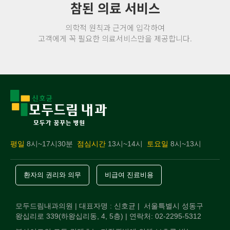
참된 의료 서비스
의학적 원칙과 근거에 입각하여
고객에게 꼭 필요한 의료서비스만을 제공합니다.
평일
8시~17시30분
점심시간
13시~14시
토요일
8시~13시
환자의 권리와 의무
비급여 진료비용
모두드림내과의원 | 대표자명 : 신호균 | 서울특별시 성동구
왕십리로 339(하왕십리동, 4, 5층) | 연락처: 02-2295-5312